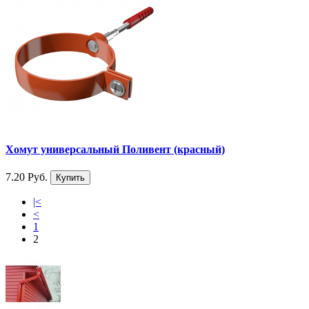
Хомут универсальный Поливент (красный)
7.20 Руб.
Купить
|<
<
1
2