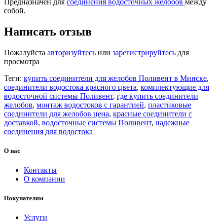
Предназначен для
соединения водосточных желобов
между
собой.
Написать отзыв
Пожалуйста
авторизуйтесь
или
зарегистрируйтесь
для
просмотра
Теги:
купить соединители для желобов Поливент в Минске
,
соединители водостока красного цвета
,
комплектующие для
водосточной системы Поливент
,
где купить соединители
желобов
,
монтаж водостоков с гарантией
,
пластиковые
соединители для желобов цена
,
красные соединители с
доставкой
,
водосточные системы Поливент
,
надежные
соединения для водостока
О нас
Контакты
О компании
Покупателям
Услуги