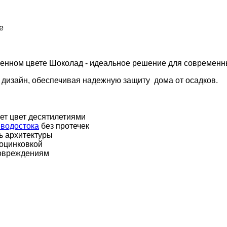
е
нном цвете Шоколад - идеальное решение для современн
 дизайн, обеспечивая надежную защиту дома от осадков.
ет цвет десятилетиями
 водостока
без протечек
ь архитектуры
 оцинковкой
повреждениям