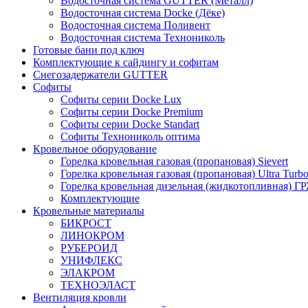
Водосточная система GUTTER (Металл)
Водосточная система Docke (Дёке)
Водосточная система Поливент
Водосточная система Технониколь
Готовые бани под ключ
Комплектующие к сайдингу и софитам
Снегозадержатели GUTTER
Софиты
Софиты серии Docke Lux
Софиты серии Docke Premium
Софиты серии Docke Standart
Софиты Технониколь оптима
Кровельное оборудование
Горелка кровельная газовая (пропановая) Sievert
Горелка кровельная газовая (пропановая) Ultra Turb
Горелка кровельная дизельная (жидкотопливная) Г
Комплектующие
Кровельные материалы
БИКРОСТ
ЛИНОКРОМ
РУБЕРОИД
УНИФЛЕКС
ЭЛАКРОМ
ТЕХНОЭЛАСТ
Вентиляция кровли